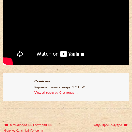
Станіслав
Керівник Тренінг-Центру "ТОТЕМ"
View all posts by Станіслав
→
8 Міжнародний Езотеричний
Відгук про Самудро
Форум. Катя Чілі. Голос як