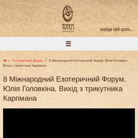
Skip
to
content
Home
Езотеричний форум
8 Міжнародний Езотеричний Форум. Юлія Головкіна.
Вихід з трикутника Карпмана
8 Міжнародний Езотеричний Форум.
Юлія Головкіна. Вихід з трикутника
Карпмана