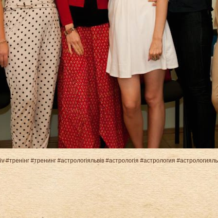
viv #тренінг #тренинг #астрологіяльвів #астрологія #астрология #астрологиял