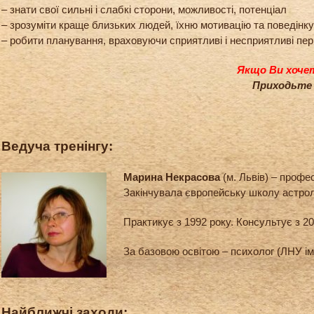
– знати свої сильні і слабкі сторони, можливості, потенціал
– зрозуміти краще близьких людей, їхню мотивацію та поведінку
– робити планування, враховуючи сприятливі і несприятливі пер
Якщо Ви хочет
Приходьте 
Ведуча тренінгу:
Марина Некрасова
(м. Львів) – профе
Закінчувала європейську школу астрол
Практикує з 1992 року. Консультує з 20
За базовою освітою – психолог (ЛНУ ім.
Найближчі заходи: