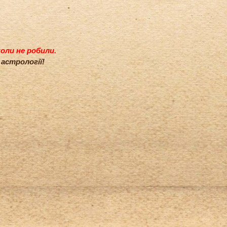
оли не робили.
астрології!