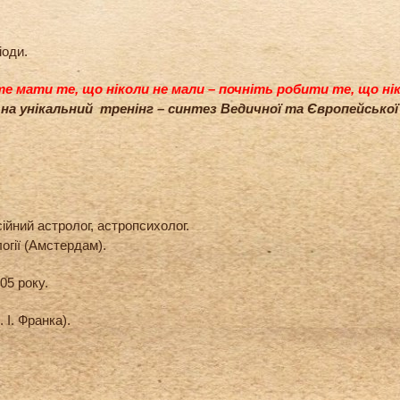
іоди.
е мати те, що ніколи не мали – почніть робити те, що нік
на унікальний тренінг – синтез Ведичної та Європейської 
сійний астролог, астропсихолог.
огії (Амстердам).
05 року.
 І. Франка).