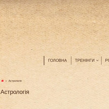
Skip
to
content
Skip
to
ГОЛОВНА
ТРЕНІНГИ
Р
content
Home
Астрологія
Астрологія