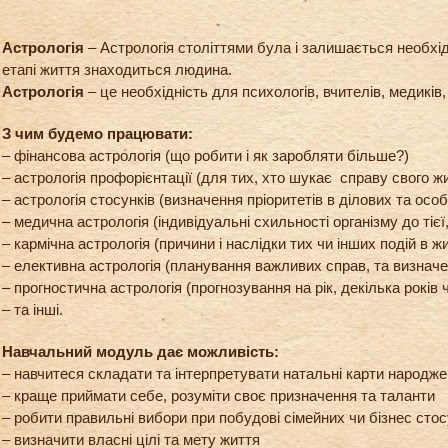
Астрологія
– Астрологія століттями була і залишається необхі
етапі життя знаходиться людина.
Астрологія
– це необхідність для психологів, вчителів, медиків,
З чим будемо працювати:
– фінансова астрологія (що робити і як заробляти більше?)
– астрологія профорієнтації (для тих, хто шукає справу свого жит
– астрологія стосунків (визначення пріоритетів в ділових та осо
– медична астрологія (індивідуальні схильності організму до тієї
– кармічна астрологія (причини і наслідки тих чи інших подій в жит
– елективна астрологія (планування важливих справ, та визначе
– прогностична астрологія (прогнозування на рік, декілька років 
– та інші.
Навчальний модуль дає можливість:
– навчитеся складати та інтерпретувати натальні карти народж
– краще приймати себе, розуміти своє призначення та таланти
– робити правильні вибори при побудові сімейних чи бізнес стос
– визначити власні цілі та мету життя