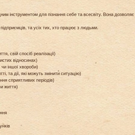
дним інструментом для пізнання себе та всесвіту. Вона дозволяє
 підприємців, та усіх тих, хто працює з людьми.
тя, свій спосіб реалізації)
бистих відносинах)
, чи іншої хвороби)
ті, та дії, які можуть змінити ситуацію)
ння сприятливих періодів)
чи життя)
ення
унків