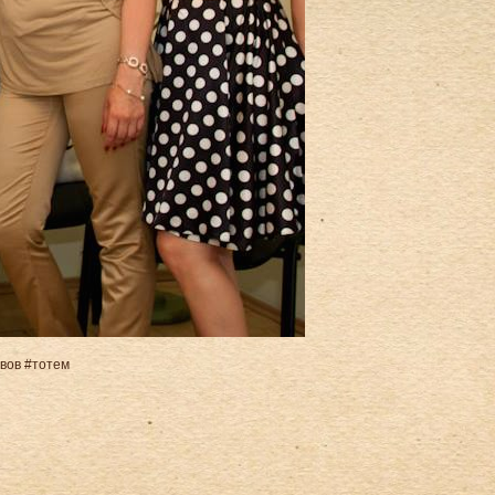
ьвов #тотем